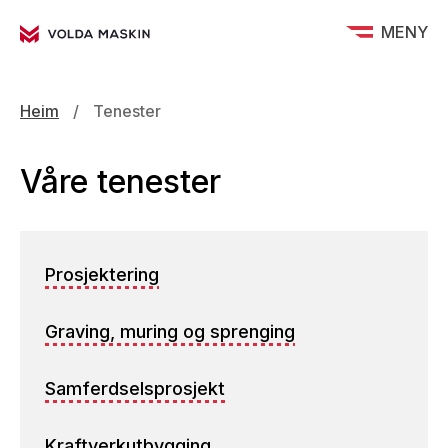
MENY
Heim
/
Tenester
Våre tenester
Prosjektering
Graving, muring og sprenging
Samferdselsprosjekt
Kraftverkutbygging